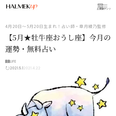
お買物
コンテンツ
4月20日〜5月20日生まれ！占い師・章月綾乃監修
【5月★牡牛座おうし座】今月の
運勢・無料占い
LIFE
2021.5.1
2021.4.22