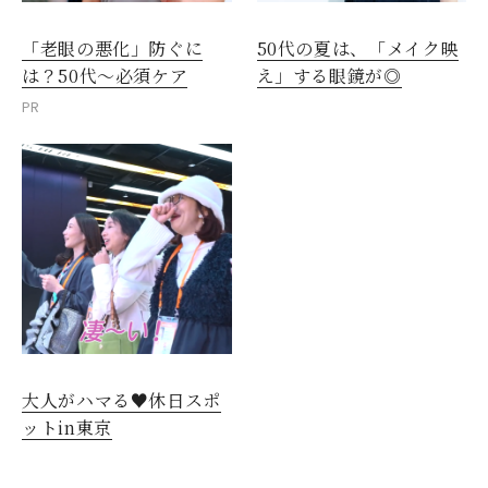
「老眼の悪化」防ぐに
50代の夏は、「メイク映
は？50代～必須ケア
え」する眼鏡が◎
PR
大人がハマる♥休日スポ
ットin東京