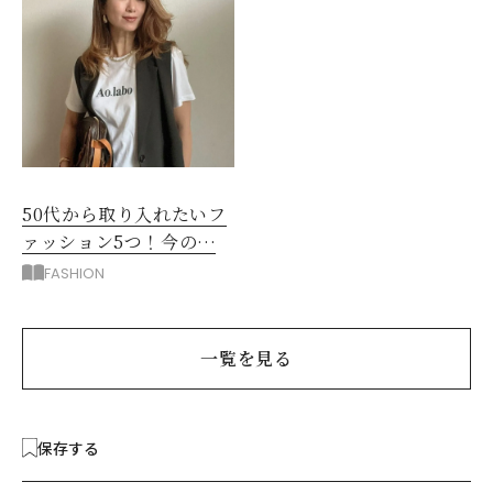
50代から取り入れたいフ
ァッション5つ！今の自
分をきれいに見せる服選
FASHION
び
一覧を見る
保存する