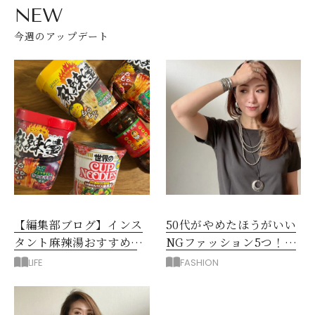
NEW
今週のアップデート
【編集部ブログ】インス
50代がやめたほうがいい
タント麻辣湯おすすめ3
NGファッション5つ！手
選！シビ辛好きはお試し
持ち服を見直すコツ
LIFE
FASHION
してほしい