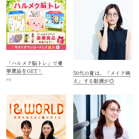
「ハルメク脳トレ」で豪
華賞品をGET！
50代の夏は、「メイク映
PR
え」する眼鏡が◎