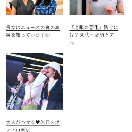
貴女はニュースの裏の真
「老眼の悪化」防ぐに
実を知っていますか
は？50代～必須ケア
PR
大人がハマる♥休日スポ
ットin東京