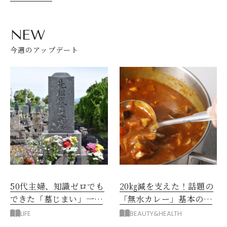
NEW
今週のアップデート
50代主婦、知識ゼロでも
20㎏減を支えた！話題の
できた「墓じまい」一つ
「無水カレー」基本の作
後悔したのは、ある順
り方とおすすめルウ6選
LIFE
BEAUTY&HEALTH
番!?