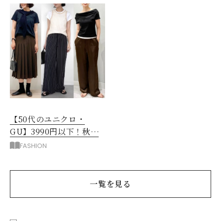
【50代のユニクロ・
GU】3990円以下！秋ま
ではける涼しげボトムス3
FASHION
選
一覧を見る