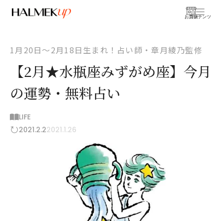
お買物
コンテンツ
1月20日〜2月18日生まれ！占い師・章月綾乃監修
【2月★水瓶座みずがめ座】今月
の運勢・無料占い
LIFE
2021.2.2
2021.1.26