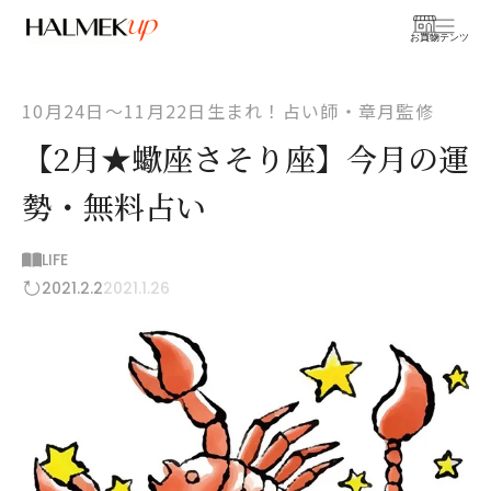
お買物
コンテンツ
10月24日〜11月22日生まれ！占い師・章月監修
【2月★蠍座さそり座】今月の運
勢・無料占い
LIFE
2021.2.2
2021.1.26