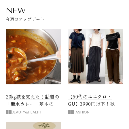
NEW
今週のアップデート
20㎏減を支えた！話題の
【50代のユニクロ・
「無水カレー」基本の作
GU】3990円以下！秋ま
り方とおすすめルウ6選
ではける涼しげボトムス3
BEAUTY&HEALTH
FASHION
選