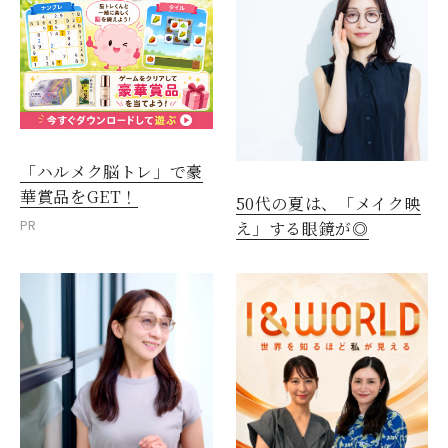
「ハルメク脳トレ」で豪
華賞品をGET！
50代の夏は、「メイク映
PR
え」する眼鏡が◎