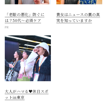
「老眼の悪化」防ぐに
貴女はニュースの裏の真
は？50代～必須ケア
実を知っていますか
PR
大人がハマる♥休日スポ
ットin東京