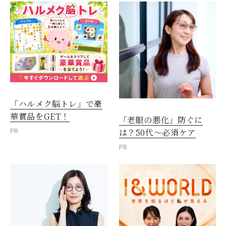
「ハルメク脳トレ」で豪
華賞品をGET！
「老眼の悪化」防ぐに
PR
は？50代～必須ケア
PR