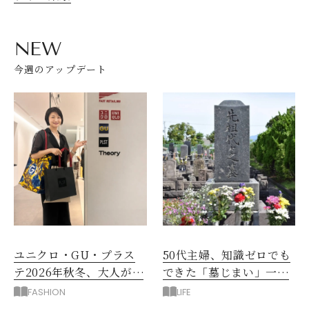
NEW
今週のアップデート
ユニクロ・GU・プラス
50代主婦、知識ゼロでも
テ2026年秋冬、大人が着
できた「墓じまい」一つ
たい新作服は？
後悔したのは、ある順
FASHION
LIFE
番!?