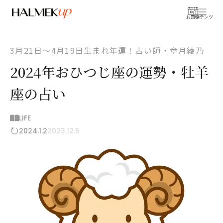
お買物
コンテンツ
3月21日〜4月19日生まれ年運！占い師・章月綾乃
2024年おひつじ座の運勢・牡羊
座の占い
LIFE
2024.1.2
2023.12.5