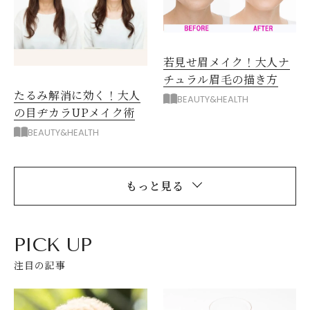
若見せ眉メイク！大人ナ
チュラル眉毛の描き方
たるみ解消に効く！大人
BEAUTY&HEALTH
の目ヂカラUPメイク術
BEAUTY&HEALTH
もっと見る
PICK UP
注目の記事