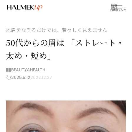
お買物
コンテンツ
地眉をなぞるだけでは、若々しく見えません
50代からの眉は 「ストレート・
太め・短め」
BEAUTY&HEALTH
2025.5.12
2022.12.27