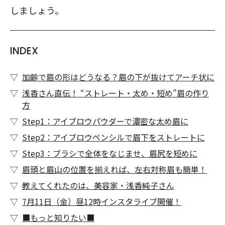
しましょう。
INDEX
加齢で眉の形はどうなる？眉の下が抜けてアーチ状に
浅香さん直伝！ “ストレート・太め・短め”眉の作り
方
Step1：アイブロウパウダーで濃密な太め眉に
Step2：アイブロウペンシルで眉下をストレートに
Step3：ブラシで全体をなじませ、眉尻を短めに
眉頭と眉山の位置を揃えれば、左右対称眉も簡単！
教えてくれたのは、美容家・浅香純子さん
7月11日（金）昼12時インスタライブ開催！
■もっと知りたい■