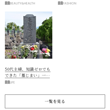
むくみ、こむら返りを解
たい新作服は？
BEAUTY&HEALTH
FASHION
消
50代主婦、知識ゼロでも
できた「墓じまい」一つ
後悔したのは、ある順
LIFE
番!?
一覧を見る