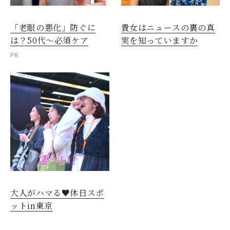
「老眼の悪化」防ぐに
貴女はニュースの裏の真
は？50代～必須ケア
実を知っていますか
PR
閉じる
大人がハマる♥休日スポ
ットin東京