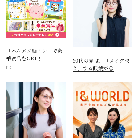
「ハルメク脳トレ」で豪
華賞品をGET！
50代の夏は、「メイク映
PR
え」する眼鏡が◎