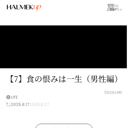
お買物
コンテンツ
【7】食の恨みは一生（男性編）
02分16秒
LIFE
2025.8.17
2025.8.27