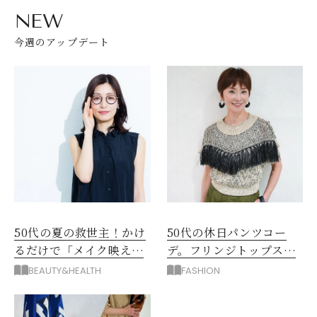
NEW
今週のアップデート
50代の夏の救世主！かけ
50代の休日パンツコー
るだけで「メイク映え」
デ。フリンジトップスを
する眼鏡
主役に洗練アースカラー
BEAUTY&HEALTH
FASHION
垢抜け！