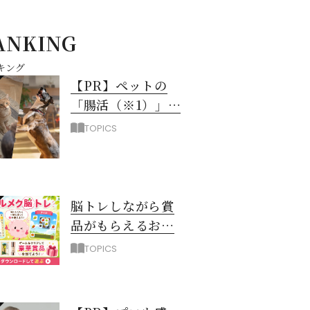
ANKING
キング
【PR】ペットの
「腸活（※1）」に
注目！愛犬・愛猫
TOPICS
の新常識
脳トレしながら賞
品がもらえるお得
なアプリ「ハルメ
TOPICS
ク脳トレ」誕生！