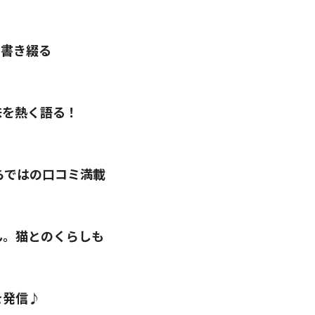
を書き綴る
味を熱く語る！
らではの口コミ満載
ん。猫とのくらしも
を発信♪