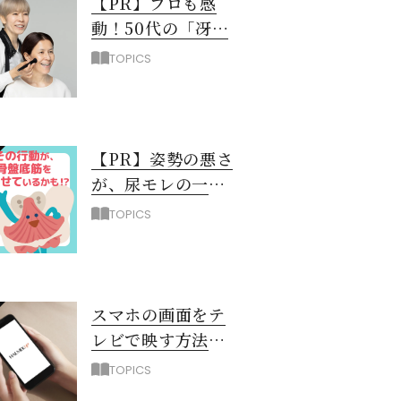
【PR】プロも感
動！50代の「冴え
ない黄ぐすみ」を
TOPICS
救う最新UV下地と
は？
【PR】姿勢の悪さ
が、尿モレの一
因！？ 骨盤底筋
TOPICS
を弱らせるNG習
慣3選
スマホの画面をテ
レビで映す方法
（iPhone編）
TOPICS