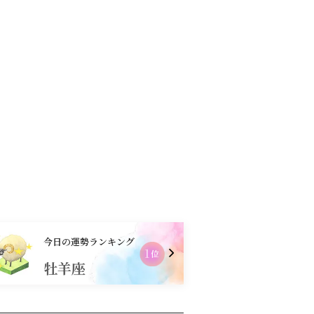
コンテンツ
お買物
今日の運勢ランキング
2
位
牡羊座
乙女座