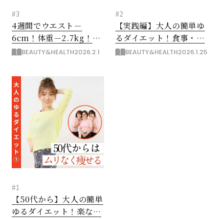
#3
#2
4週間でウエスト－
【実践編】大人の簡単ゆ
6cm！体重－2.7kg！
るダイエット！食事・運
【タイプ別・簡単ゆるダ
動・生活習慣で痩せ体質
BEAUTY&HEALTH
2026.2.1
BEAUTY&HEALTH
2026.1.25
イエット診断】
に
#1
【50代から】大人の簡単
ゆるダイエット！楽なこ