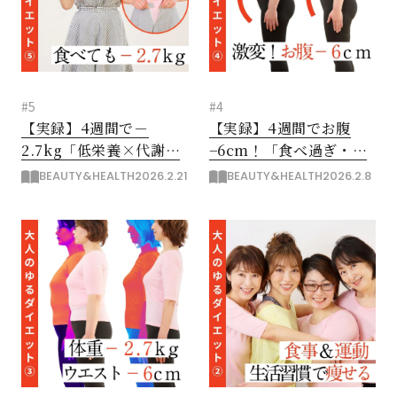
#5
#4
【実録】4週間で－
【実録】4週間でお腹
2.7kg「低栄養×代謝低
−6cm！「食べ過ぎ・リ
下タイプ」食べても痩せ
ズム乱れタイプ」痩せた
BEAUTY&HEALTH
2026.2.21
BEAUTY&HEALTH
2026.2.8
た理由は？
ワケ
閉じる