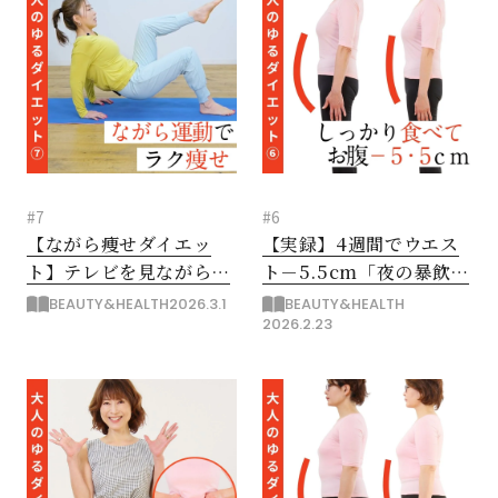
#7
#6
【ながら痩せダイエッ
【実録】4週間でウエス
ト】テレビを見ながらで
ト－5.5cm「夜の暴飲暴
もOK！時短ボディメイ
食タイプ」4つの変化
BEAUTY&HEALTH
2026.3.1
BEAUTY&HEALTH
2026.2.23
ク