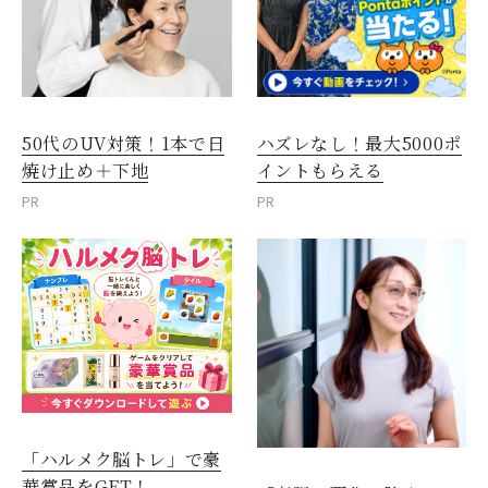
50代のUV対策！1本で日
ハズレなし！最大5000ポ
焼け止め＋下地
イントもらえる
PR
PR
「ハルメク脳トレ」で豪
華賞品をGET！