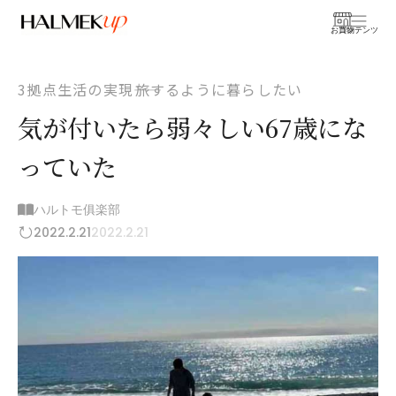
お買物
コンテンツ
3拠点生活の実現――旅するように暮らしたい
気が付いたら弱々しい67歳にな
っていた
ハルトモ俱楽部
2022.2.21
2022.2.21