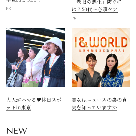
「老眼の悪化」防ぐに
PR
は？50代～必須ケア
PR
大人がハマる♥休日スポ
貴女はニュースの裏の真
ットin東京
実を知っていますか
NEW