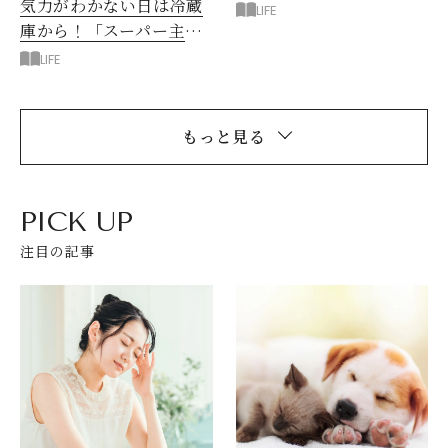
気力がわかない日は冷蔵
ッズ
LIFE
庫から！「スーパー主
婦」の片づけ＆掃除12の
LIFE
習慣
もっと見る
PICK UP
注目の記事