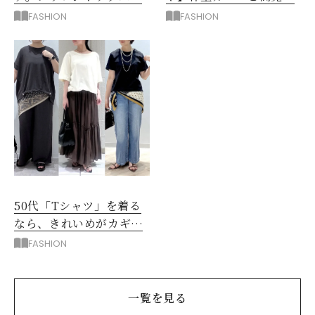
主役に洗練アースカラー
を叶える4コーデ
FASHION
FASHION
垢抜け！
50代「Tシャツ」を着る
なら、きれいめがカギ！
部屋着に見えないコツ
FASHION
は？
一覧を見る