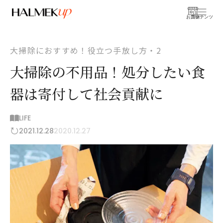
お買物
コンテンツ
大掃除におすすめ！役立つ手放し方・2
大掃除の不用品！処分したい食
器は寄付して社会貢献に
LIFE
2021.12.28
2020.12.27