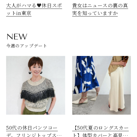
大人がハマる♥休日スポ
貴女はニュースの裏の真
ットin東京
実を知っていますか
NEW
今週のアップデート
50代の休日パンツコー
【50代夏のロングスカー
デ。フリンジトップスを
ト】体型カバーと高見え