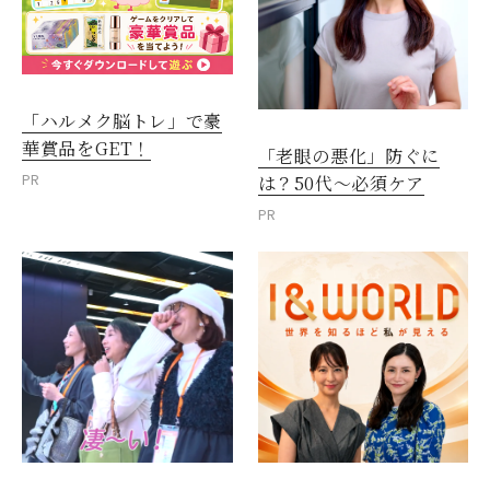
「ハルメク脳トレ」で豪
華賞品をGET！
「老眼の悪化」防ぐに
PR
は？50代～必須ケア
PR