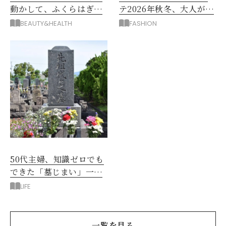
動かして、ふくらはぎの
テ2026年秋冬、大人が着
むくみ、こむら返りを解
たい新作服は？
BEAUTY&HEALTH
FASHION
消
50代主婦、知識ゼロでも
できた「墓じまい」一つ
後悔したのは、ある順
LIFE
番!?
一覧を見る