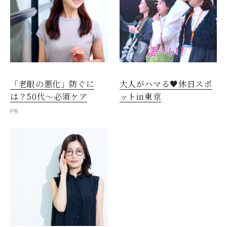
「老眼の悪化」防ぐに
大人がハマる♥休日スポ
は？50代～必須ケア
ットin東京
PR