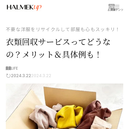
お買物
コンテンツ
不要な洋服をリサイクルして部屋も心もスッキリ！
衣類回収サービスってどうな
の？メリット＆具体例も！
LIFE
2024.3.22
2024.3.22