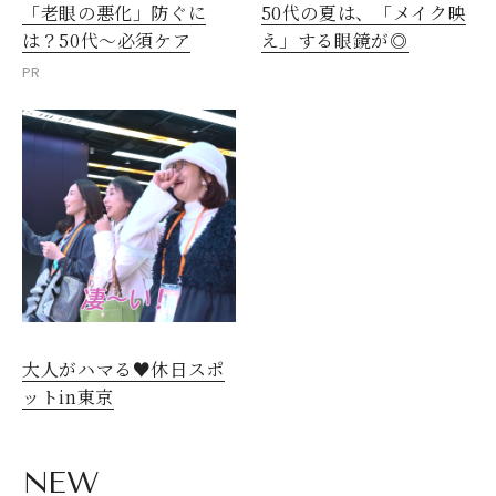
「老眼の悪化」防ぐに
50代の夏は、「メイク映
は？50代～必須ケア
え」する眼鏡が◎
PR
大人がハマる♥休日スポ
ットin東京
NEW