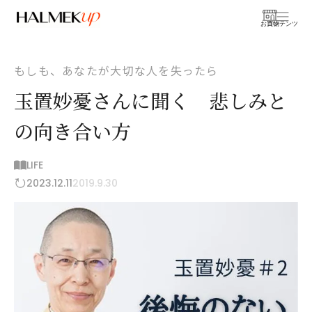
お買物
コンテンツ
もしも、あなたが大切な人を失ったら
玉置妙憂さんに聞く 悲しみと
の向き合い方
LIFE
2023.12.11
2019.9.30