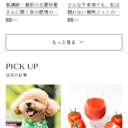
看護師・僧侶の玉置妙憂
どんな不条理でも、私は
さんに聞く負の感情の手
闘わない――風吹ジュンの選
放し方
択
LIFE
LIFE
もっと見る
PICK UP
注目の記事