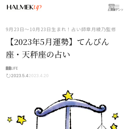
お買物
コンテンツ
9月23日〜10月23日生まれ！占い師章月綾乃監修
【2023年5月運勢】てんびん
座・天秤座の占い
LIFE
2023.5.4
2023.4.20