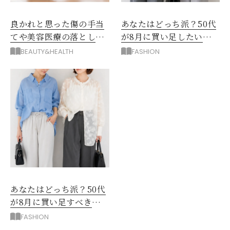
良かれと思った傷の手当
あなたはどっち派？50代
てや美容医療の落とし
が8月に買い足したい
穴！「形成外科」3大やめ
「薄手ジャケット」
BEAUTY&HEALTH
FASHION
とけ
あなたはどっち派？50代
が8月に買い足すべき
「着回せるトップス」
FASHION