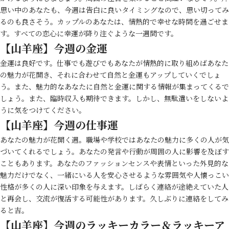
思い中のあなたも、今週は告白に良いタイミングなので、思い切ってみ
るのも良さそう。カップルのあなたは、情熱的で幸せな時間を過ごせま
す。すべての恋心に幸運が降り注ぐような一週間です。
【山羊座】今週の金運
金運は良好です。仕事でも遊びでもあなたが情熱的に取り組めばあなた
の魅力が花開き、それに合わせて自然と金運もアップしていくでしょ
う。また、魅力的なあなたに自然と金運に関する情報が集まってくるで
しょう。また、臨時収入も期待できます。しかし、無駄遣いをしないよ
うに気をつけてください。
【山羊座】今週の仕事運
あなたの魅力が花開く週。職場や学校ではあなたの魅力に多くの人が気
づいてくれるでしょう。あなたの発言や行動が周囲の人に影響を及ぼす
こともあります。あなたのファッションセンスや表情といった外見的な
魅力だけでなく、一緒にいる人を安心させるような雰囲気や人懐っこい
性格が多くの人に深い印象を与えます。しばらく連絡が途絶えていた人
と再会し、交流が復活する可能性があります。久しぶりに連絡をしてみ
ると吉。
【山羊座】今週のラッキーカラー＆ラッキーア