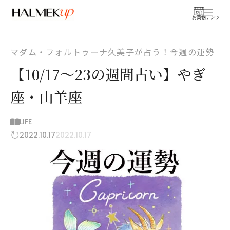
お買物
コンテンツ
マダム・フォルトゥーナ久美子が占う！今週の運勢
【10/17～23の週間占い】やぎ
座・山羊座
LIFE
2022.10.17
2022.10.17