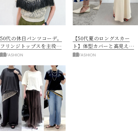
50代の休日パンツコーデ。
【50代夏のロングスカー
フリンジトップスを主役に
ト】体型カバーと高見えを
洗練アースカラー垢抜け！
叶える4コーデ
FASHION
FASHION