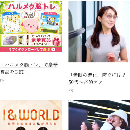
「ハルメク脳トレ」で豪華
賞品をGET！
「老眼の悪化」防ぐには？
PR
50代～必須ケア
PR