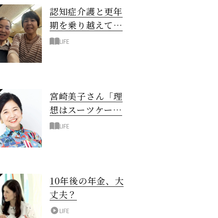
認知症介護と更年
期を乗り越えて！
6年の「通い介
LIFE
護」で見つけた答
え
宮崎美子さん「理
想はスーツケース
一つでどこへでも
LIFE
行ける暮らし」
10年後の年金、大
丈夫？
LIFE