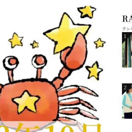
R
ラン
1
2