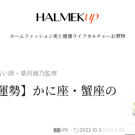
ホーム
ファッション
美と健康
ライフ
カルチャー
お買物
！占い師・章月綾乃監修
0月運勢】かに座・蟹座の
LIFE
2022.10.3
2022.9.20