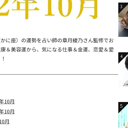
3
座（かに座）の運勢を占い師の章月綾乃さん監修でお
健康＆美容運から、気になる仕事＆金運、恋愛＆愛
4
う！
年10月
5
年10月
10月