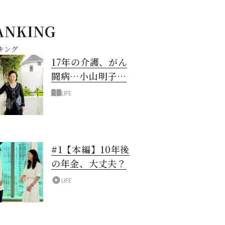
ANKING
キング
17年の介護、がん
闘病…小山明子さ
ん「今満たされて
LIFE
いる」と言える理
由
#1【本編】10年後
の年金、大丈夫？
LIFE