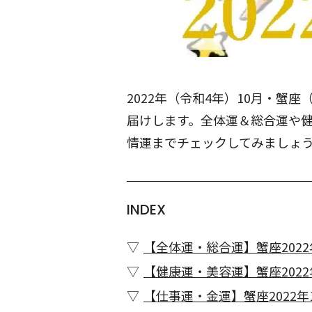
2022年（令和4年）10月・蟹
届けします。全体運＆総合運や
情運までチェックしてみましょ
INDEX
【全体運・総合運】蟹座2022
【健康運・美容運】蟹座2022
【仕事運・金運】蟹座2022年