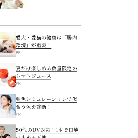
愛犬・愛猫の健康は「腸内
環境」が重要！
PR
夏だけ楽しめる数量限定の
トマトジュース
PR
髪色シミュレーションで似
合う色を診断！
PR
50代のUV対策！1本で日焼
け止め＋下地