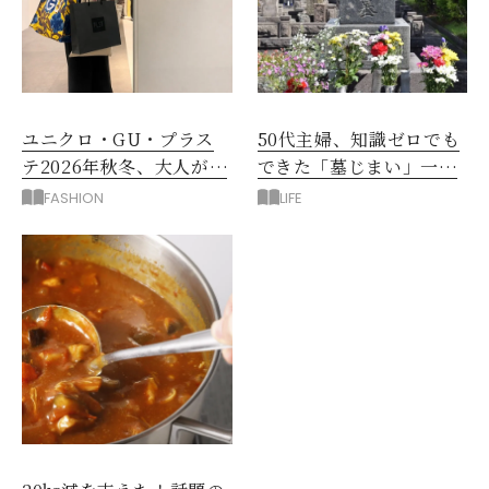
ユニクロ・GU・プラス
50代主婦、知識ゼロでも
テ2026年秋冬、大人が着
できた「墓じまい」一つ
たい新作服は？
後悔したのは、ある順
FASHION
LIFE
番!?