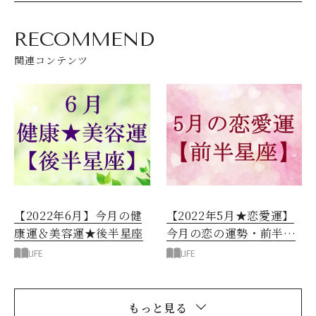
RECOMMEND
関連コンテンツ
【2022年6月】今月の健
【2022年5月★恋愛運】
康運＆美容運★後半星座
今月の恋の運勢・前半星
座
LIFE
LIFE
もっと見る