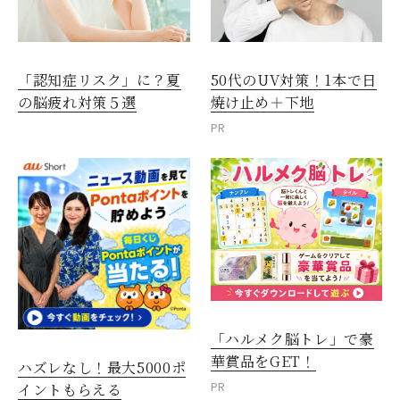
「認知症リスク」に？夏
50代のUV対策！1本で日
の脳疲れ対策５選
焼け止め＋下地
PR
「ハルメク脳トレ」で豪
華賞品をGET！
ハズレなし！最大5000ポ
PR
イントもらえる