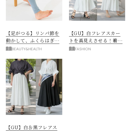
【足がつる】リンパ節を
【GU】白フレアスカー
動かして、ふくらはぎの
トを高見えさせる！着映
むくみ、こむら返りを解
えトップス＆羽織り3選
BEAUTY&HEALTH
FASHION
消
【GU】白＆黒フレアス