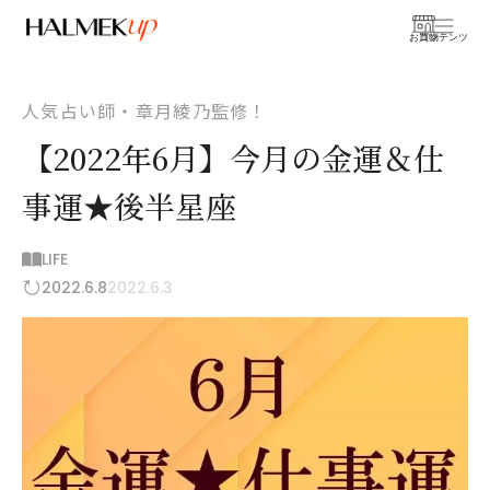
お買物
コンテンツ
人気占い師・章月綾乃監修！
【2022年6月】今月の金運＆仕
事運★後半星座
LIFE
2022.6.8
2022.6.3