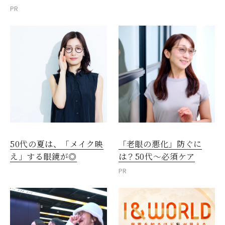
PR
50代の夏は、「メイク映
「老眼の悪化」防ぐに
え」する眼鏡が◎
は？50代～必須ケア
PR