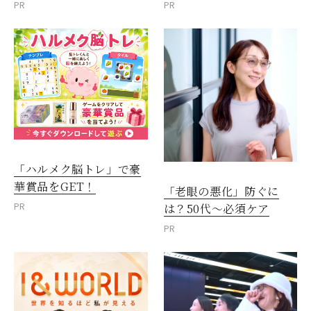
PR
PR
「ハルメク脳トレ」で豪
華賞品をGET！
「老眼の悪化」防ぐに
PR
は？50代～必須ケア
PR