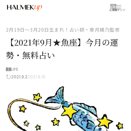
お買物
コンテンツ
2月19日〜3月20日生まれ！占い師・章月綾乃監修
【2021年9月★魚座】今月の運
勢・無料占い
LIFE
2021.9.2
2021.8.18