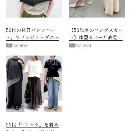
50代の休日パンツコー
【50代夏のロングスカー
デ。フリンジトップスを
ト】体型カバーと高見え
主役に洗練アースカラー
を叶える4コーデ
FASHION
FASHION
垢抜け！
50代「Tシャツ」を着る