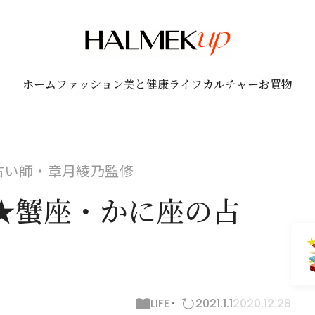
ホーム
ファッション
美と健康
ライフ
カルチャー
お買物
！占い師・章月綾乃監修
期★蟹座・かに座の占
LIFE
2021.1.1
2020.12.28