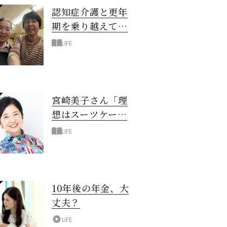
認知症介護と更年
期を乗り越えて！
6年の「通い介
LIFE
護」で見つけた答
え
宮崎美子さん「理
想はスーツケース
一つでどこへでも
LIFE
行ける暮らし」
10年後の年金、大
丈夫？
LIFE