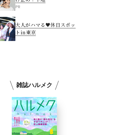
PR
大人がハマる♥休日スポッ
トin東京
雑誌ハルメク