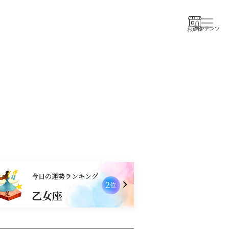
コンテンツ
お買物
今日の運勢ランキング
2
位
乙女座