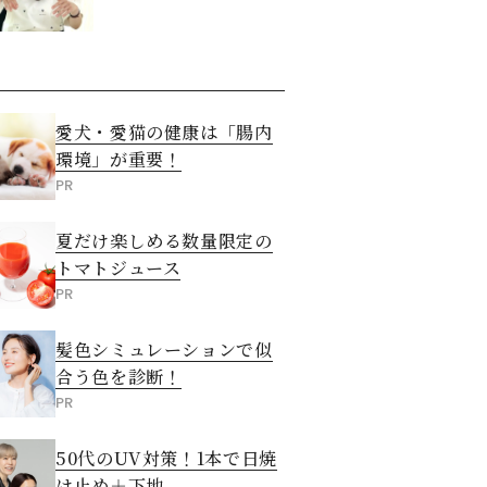
愛犬・愛猫の健康は「腸内
環境」が重要！
PR
夏だけ楽しめる数量限定の
トマトジュース
PR
髪色シミュレーションで似
合う色を診断！
PR
50代のUV対策！1本で日焼
け止め＋下地