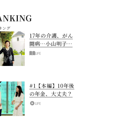
ANKING
キング
17年の介護、がん
闘病…小山明子さ
ん「今満たされて
LIFE
いる」と言える理
由
#1【本編】10年後
の年金、大丈夫？
LIFE