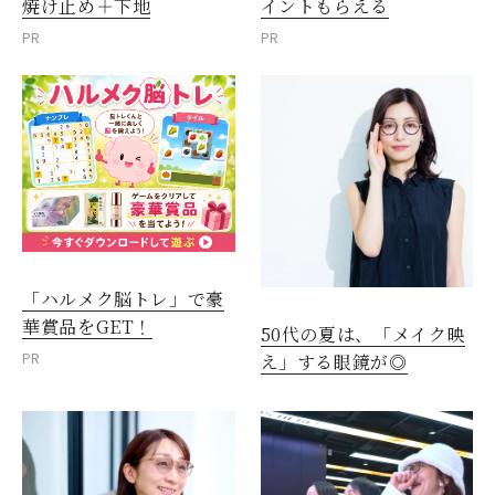
焼け止め＋下地
イントもらえる
PR
PR
「ハルメク脳トレ」で豪
華賞品をGET！
50代の夏は、「メイク映
PR
え」する眼鏡が◎