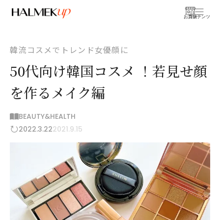
お買物
コンテンツ
韓流コスメでトレンド女優顔に
50代向け韓国コスメ ！若見せ顔
を作るメイク編
BEAUTY&HEALTH
2022.3.22
2021.9.15