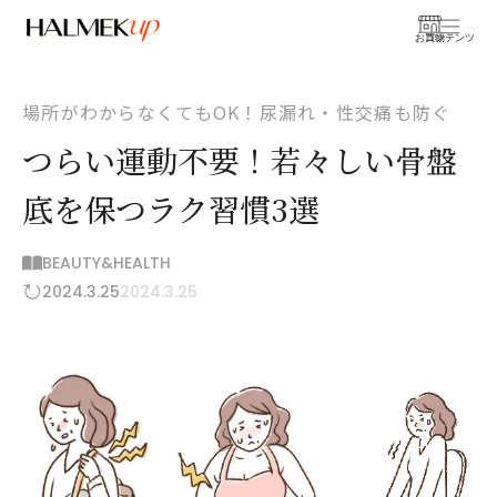
お買物
コンテンツ
場所がわからなくてもOK！尿漏れ・性交痛も防ぐ
つらい運動不要！若々しい骨盤
底を保つラク習慣3選
BEAUTY&HEALTH
2024.3.25
2024.3.25