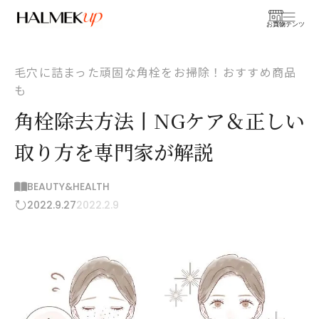
お買物
コンテンツ
毛穴に詰まった頑固な角栓をお掃除！おすすめ商品
も
角栓除去方法丨NGケア＆正しい
取り方を専門家が解説
BEAUTY&HEALTH
2022.9.27
2022.2.9