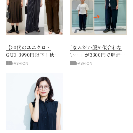
【50代のユニクロ・
｢なんだか服が似合わな
GU】3990円以下！秋ま
い…」が3300円で解消！
ではける涼しげボトムス3
阪神梅田のサービスが神
FASHION
FASHION
選
だった