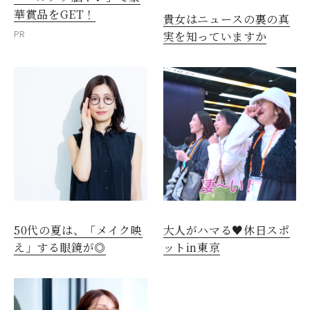
華賞品をGET！
貴女はニュースの裏の真
PR
実を知っていますか
50代の夏は、「メイク映
大人がハマる♥休日スポ
え」する眼鏡が◎
ットin東京