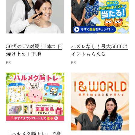
50代のUV対策！1本で日
ハズレなし！最大5000ポ
焼け止め＋下地
イントもらえる
PR
PR
「ハルメク脳トレ」で豪