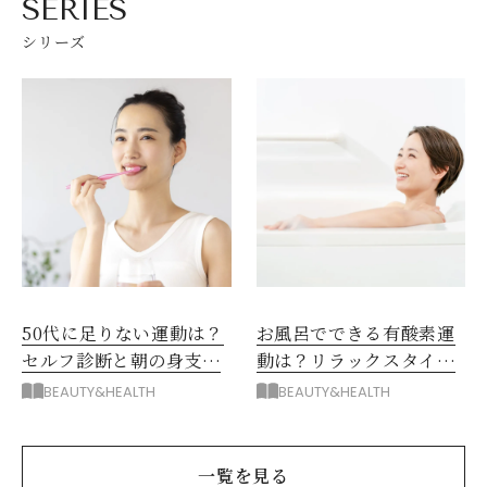
SERIES
シリーズ
50代に足りない運動は？
お風呂でできる有酸素運
セルフ診断と朝の身支度
動は？リラックスタイム
を「運動」に変える朝習
に体を整える夜習慣
BEAUTY&HEALTH
BEAUTY&HEALTH
慣
一覧を見る