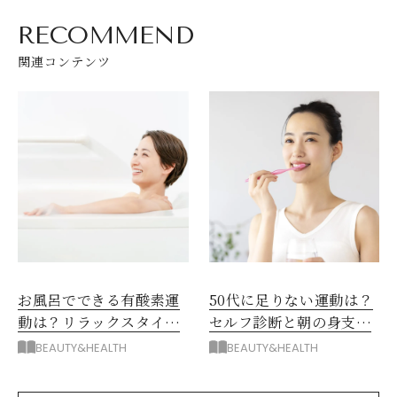
RECOMMEND
関連コンテンツ
お風呂でできる有酸素運
50代に足りない運動は？
動は？リラックスタイム
セルフ診断と朝の身支度
に体を整える夜習慣
を「運動」に変える朝習
BEAUTY&HEALTH
BEAUTY&HEALTH
慣