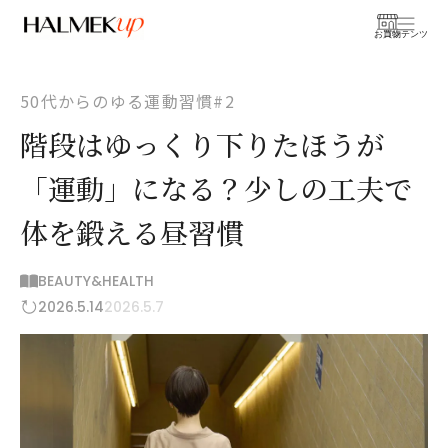
お買物
コンテンツ
50代からのゆる運動習慣#2
階段はゆっくり下りたほうが
「運動」になる？少しの工夫で
体を鍛える昼習慣
BEAUTY&HEALTH
2026.5.14
2026.5.7