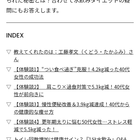
られた秘密とは？合わせて水飲みダイエットの疑
問にもお答えします。
INDEX
教えてくれたのは：工藤孝文（くどう・たかふみ）さ
ん
【体験談1】“つい食べ過ぎ”克服！4.2kg減った40代
女性の成功法
【体験談2】 肩こり×過食対策で5.3kg減！40代女
性が前向きに
【体験談3】慢性便秘改善＆3.9kg減達成！40代から
の健康的な痩せ方
【体験談4】更年期太りに悩む50代女性…ストレス軽
減で5.5kg減った！
トイレ回数増加は健康サイン？『1分水飲み』Q&A