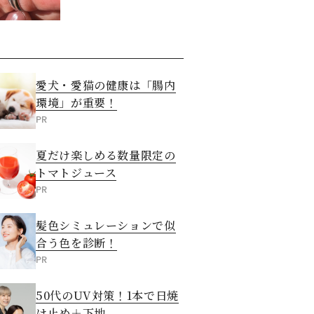
た意外な答え
愛犬・愛猫の健康は「腸内
環境」が重要！
PR
夏だけ楽しめる数量限定の
トマトジュース
PR
髪色シミュレーションで似
合う色を診断！
PR
50代のUV対策！1本で日焼
け止め＋下地