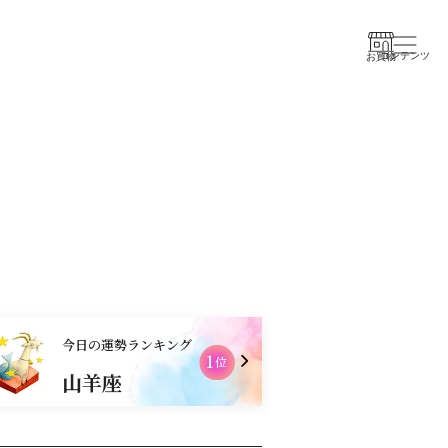
コンテンツ
お買物
今日の運勢ランキング
1
2
位
山羊座
獅子座