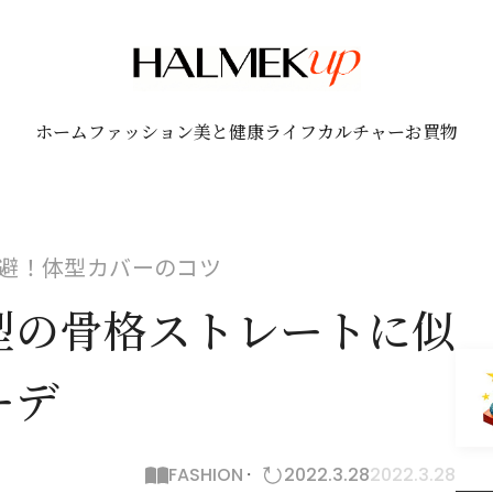
ホーム
ファッション
美と健康
ライフ
カルチャー
お買物
避！体型カバーのコツ
型の骨格ストレートに似
ーデ
FASHION
2022.3.28
2022.3.28