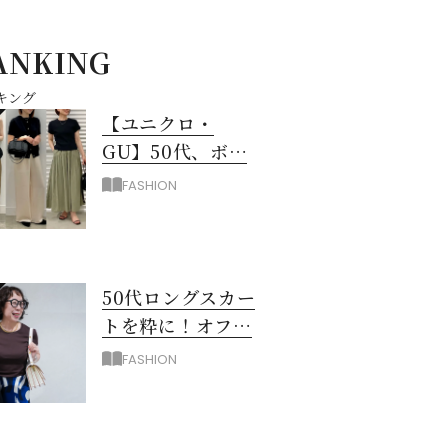
ANKING
キング
【ユニクロ・
GU】50代、ボト
ムスに迷ったら！
FASHION
3990円以下スカー
ト＆パンツ
50代ロングスカー
トを粋に！オフィ
ス＆お出掛けに映
FASHION
える配色のコツ