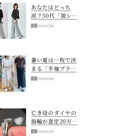
あなたはどっち
派？50代「黒シア
ー×ユニクロワイ
FASHION
ドパンツ」夏のモ
ノトーンコーデ
暑い夏は一枚で決
まる「半袖ブラウ
ス＆シャツ」で時
FASHION
短！大人の通勤コ
ーデ
亡き母のダイヤの
指輪が査定20万…
売る？50代が出し
FASHION