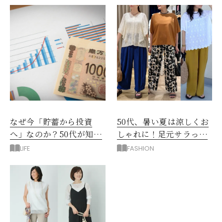
なぜ今「貯蓄から投資
50代、暑い夏は涼しくお
へ」なのか？50代が知る
しゃれに！足元サラっと
べきお金の新常識
快適「優秀ワイドパン
LIFE
FASHION
ツ」