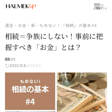
お買物
コンテンツ
遺言・お金・家…もめない！「相続」の基本#4
相続＝争族にしない！事前に把
握すべき「お金」とは？
LIFE
2023.10.8
2023.8.3