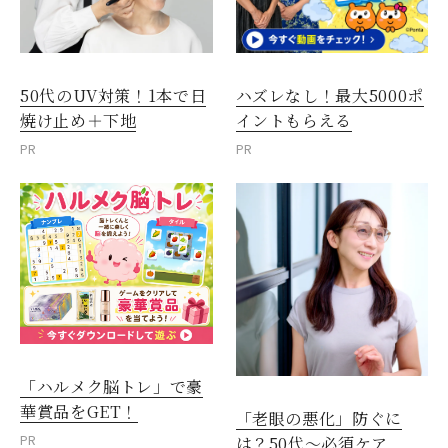
50代のUV対策！1本で日
ハズレなし！最大5000ポ
焼け止め＋下地
イントもらえる
PR
PR
「ハルメク脳トレ」で豪
華賞品をGET！
「老眼の悪化」防ぐに
PR
は？50代～必須ケア