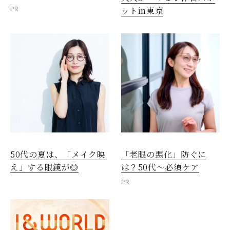
PR
ットin東京
50代の夏は、「メイク映
「老眼の悪化」防ぐに
え」する眼鏡が◎
は？50代～必須ケア
PR