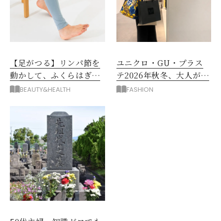
【足がつる】リンパ節を
ユニクロ・GU・プラス
動かして、ふくらはぎの
テ2026年秋冬、大人が着
むくみ、こむら返りを解
たい新作服は？
BEAUTY&HEALTH
FASHION
消