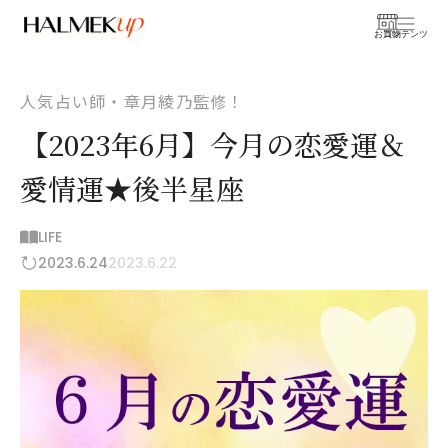
お買物
コンテンツ
人気占い師・章月綾乃監修！
【2023年6月】今月の恋愛運＆
愛情運★後半星座
LIFE
2023.6.24
2023.6.22