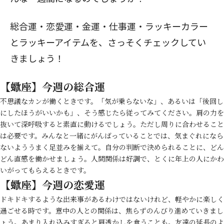
総合運・恋愛運・金運・仕事運・ラッキーカラー
とラッキーアイテムを、さっそくチェックしてい
きましょう！
【蠍座】今週の総合運
不思議なカンが働くときです。「気が乗らないな」、あるいは「後回し
にしたほうがいいかも」、そう感じたら従ってみてください。肩の力を
抜いて深呼吸すると素直に動けるでしょう。ただし周りに合わせること
は必要です。みんなと一緒にがんばっていることでは、気まぐれになら
ないよううまく足並みを揃えて。自分の判断で決められることに、どん
どん直感を働かせましょう。人間関係は好調で、とくに年上の人にかわ
いがってもらえるときです。
【蠍座】今週の恋愛運
ドキドキするような出来事があるわけではないけれど、軽やかに楽しく
過ごせる時です。意中の人との関係は、焦らずのんびり進めていきまし
ょう。あまり入れ込みすぎると肩透かしを食うことも。友達の延長のよ