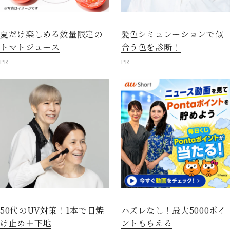
夏だけ楽しめる数量限定の
髪色シミュレーションで似
トマトジュース
合う色を診断！
閉じる
PR
PR
50代のUV対策！1本で日焼
ハズレなし！最大5000ポイ
け止め＋下地
ントもらえる