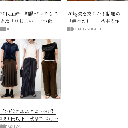
50代主婦、知識ゼロでもで
20㎏減を支えた！話題の
きた「墓じまい」一つ後悔
「無水カレー」基本の作り
したのは、ある順番!?
方とおすすめルウ6選
LIFE
BEAUTY&HEALTH
【50代のユニクロ・GU】
3990円以下！秋まではける
涼しげボトムス3選
FASHION