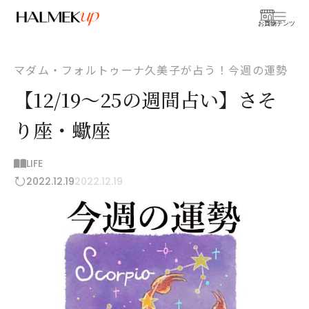
お買物
コンテンツ
マダム・フォルトゥーナ久美子が占う！今週の運勢
【12/19～25の週間占い】さそ
り座・蠍座
LIFE
2022.12.19
2022.12.19