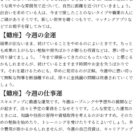
うな爽やかな雰囲気で近づいて、自然に距離を近づけていきましょう。
出会いを求めている人は、今まで接したことのないタイプや職業の人に
ご縁がありそうです。新しい世界を覗くつもりで、マッチングアプリな
どでお相手を探してみては。
【蠍座】今週の金運
結果が出ないまま、続けていることをやめるのによいときです。ちっと
も成果の上がらない勉強や損失ばかりが膨らむ投資などは、思い切って
切り捨てましょう。「今まで頑張ってきたのにもったいない」と感じる
かもしれませんが、続けているとますます時間やお金を失うばかりで
す。それを避けるためにも、早めに見切るのが正解。今週中に思い切っ
て無駄な物事を断捨離すれば、徐々に金銭面の問題は改善されていくで
しょう。
【蠍座】今週の仕事運
スキルアップに最適な運気です。今週はハプニングや予想外の展開など
が起きず、淡々と予定の業務をこなせそうです。こんな安定した運気の
ときには、知識や技術の習得や資格取得を考えるのがおすすめ。そのた
めの勉強を始めたり、トレーニングを受けたりするとよいでしょう。多
少費用が掛かるかもしれませんが、今週の自己投資は、キャリアアップ