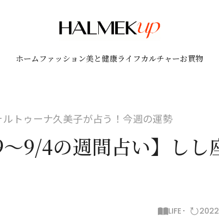
ホーム
ファッション
美と健康
ライフ
カルチャー
お買物
ォルトゥーナ久美子が占う！今週の運勢
29～9/4の週間占い】し
LIFE
2022