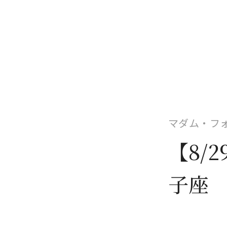
マダム・フ
【8/
子座