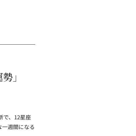
運勢」
で、12星座
な一週間になる