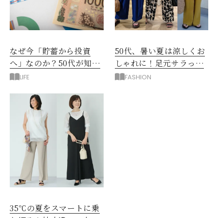
なぜ今「貯蓄から投資
50代、暑い夏は涼しくお
へ」なのか？50代が知る
しゃれに！足元サラっと
べきお金の新常識
快適「優秀ワイドパン
LIFE
FASHION
ツ」
35℃の夏をスマートに乗