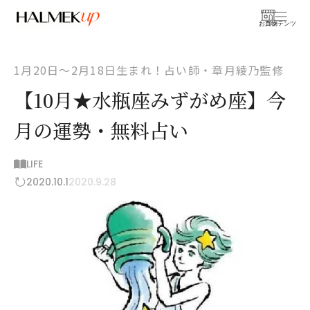
お買物
コンテンツ
1月20日〜2月18日生まれ！占い師・章月綾乃監修
【10月★水瓶座みずがめ座】今
月の運勢・無料占い
LIFE
2020.10.1
2020.9.28