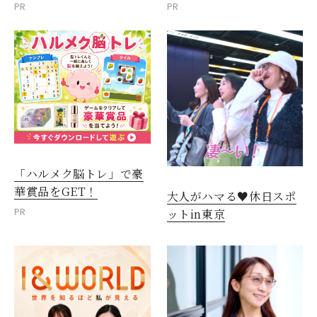
PR
PR
「ハルメク脳トレ」で豪
華賞品をGET！
大人がハマる♥休日スポ
PR
ットin東京