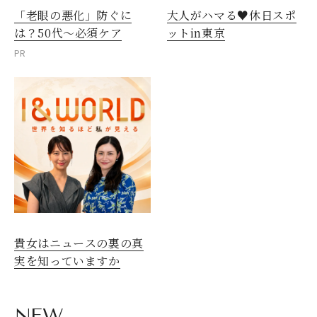
「老眼の悪化」防ぐに
大人がハマる♥休日スポ
は？50代～必須ケア
ットin東京
PR
貴女はニュースの裏の真
実を知っていますか
NEW