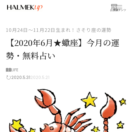
お買物
コンテンツ
10月24日〜11月22日生まれ！さそり座の運勢
【2020年6月★蠍座】今月の運
勢・無料占い
LIFE
2020.5.31
2020.5.21