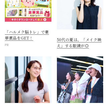
「ハルメク脳トレ」で豪
華賞品をGET！
50代の夏は、「メイク映
PR
え」する眼鏡が◎