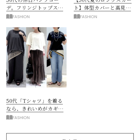
デ。フリンジトップスを
ト】体型カバーと高見え
主役に洗練アースカラー
を叶える4コーデ
FASHION
FASHION
垢抜け！
50代「Tシャツ」を着る
なら、きれいめがカギ！
部屋着に見えないコツ
FASHION
は？