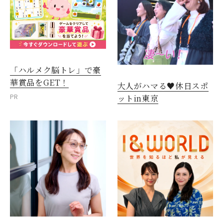
「ハルメク脳トレ」で豪
華賞品をGET！
大人がハマる♥休日スポ
PR
ットin東京