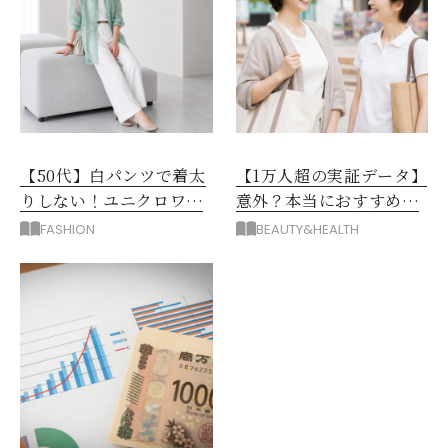
【50代】白パンツで着太
【1万人超の実証データ】
りしない！ユニクロワイ
意外？本当におすすめな
ドパンツ夏の着回しテク
運動とストレス解消法と
FASHION
BEAUTY&HEALTH
は？