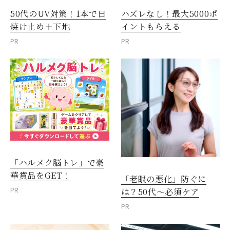
50代のUV対策！1本で日
ハズレなし！最大5000ポ
焼け止め＋下地
イントもらえる
PR
PR
「ハルメク脳トレ」で豪
華賞品をGET！
「老眼の悪化」防ぐに
PR
は？50代～必須ケア
PR