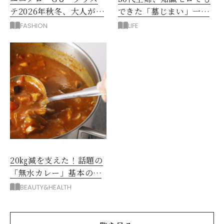
テ2026年秋冬、大人が着
できた「墓じまい」一つ
たい新作服は？
後悔したのは、ある順
FASHION
LIFE
番!?
20㎏減を支えた！話題の
「無水カレー」基本の作
り方とおすすめルウ6選
BEAUTY&HEALTH