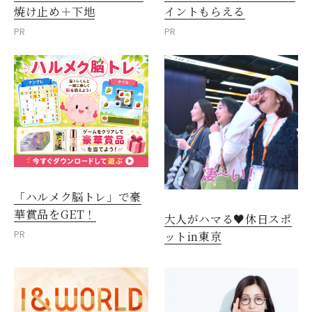
焼け止め＋下地
イントもらえる
PR
PR
「ハルメク脳トレ」で豪
華賞品をGET！
大人がハマる♥休日スポ
PR
ットin東京