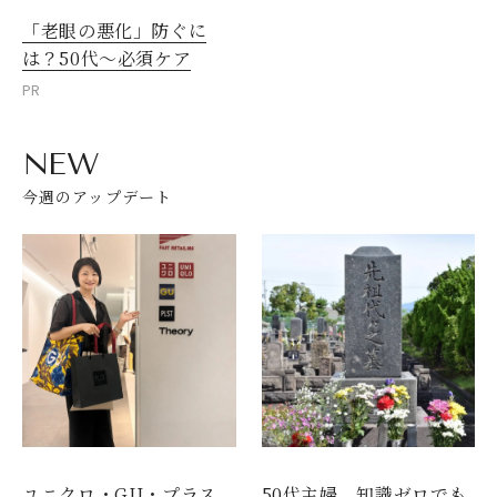
「老眼の悪化」防ぐに
は？50代～必須ケア
PR
NEW
今週のアップデート
ユニクロ・GU・プラス
50代主婦、知識ゼロでも