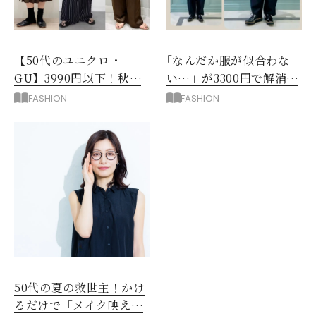
【50代のユニクロ・
｢なんだか服が似合わな
GU】3990円以下！秋ま
い…」が3300円で解消！
ではける涼しげボトムス3
阪神梅田のサービスが神
FASHION
FASHION
選
だった
50代の夏の救世主！かけ
るだけで「メイク映え」