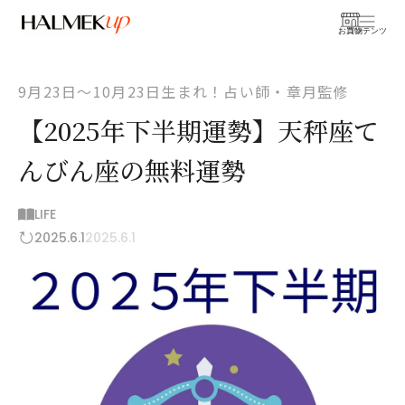
お買物
コンテンツ
9月23日〜10月23日生まれ！占い師・章月監修
【2025年下半期運勢】天秤座て
んびん座の無料運勢
LIFE
2025.6.1
2025.6.1