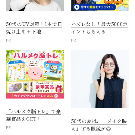
50代のUV対策！1本で日
ハズレなし！最大5000ポ
焼け止め＋下地
イントもらえる
PR
PR
「ハルメク脳トレ」で豪
華賞品をGET！
50代の夏は、「メイク映
PR
え」する眼鏡が◎