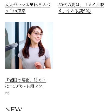
大人がハマる♥休日スポ
50代の夏は、「メイク映
ットin東京
え」する眼鏡が◎
「老眼の悪化」防ぐに
は？50代～必須ケア
PR
NEW