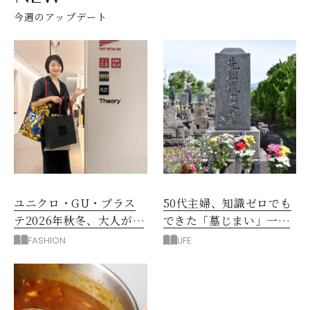
今週のアップデート
ユニクロ・GU・プラス
50代主婦、知識ゼロでも
テ2026年秋冬、大人が着
できた「墓じまい」一つ
たい新作服は？
後悔したのは、ある順
FASHION
LIFE
番!?