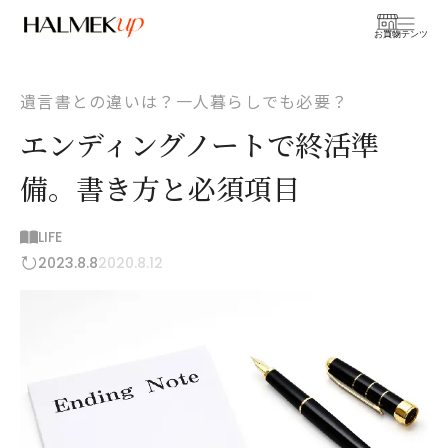
お買物
コンテンツ
遺言書との違いは？一人暮らしでも必要？
エンディングノートで終活準
備。書き方と必須項目
LIFE
2023.8.8
2020.8.12