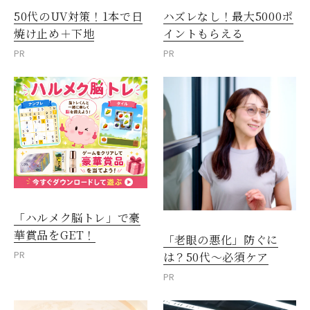
50代のUV対策！1本で日
ハズレなし！最大5000ポ
焼け止め＋下地
イントもらえる
PR
PR
「ハルメク脳トレ」で豪
華賞品をGET！
「老眼の悪化」防ぐに
PR
は？50代～必須ケア
PR