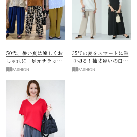
50代、暑い夏は涼しくお
35℃の夏をスマートに乗
しゃれに！足元サラっと
り切る！袖丈違いの白シ
快適「優秀ワイドパン
アー2枚で5着回し
FASHION
FASHION
ツ」