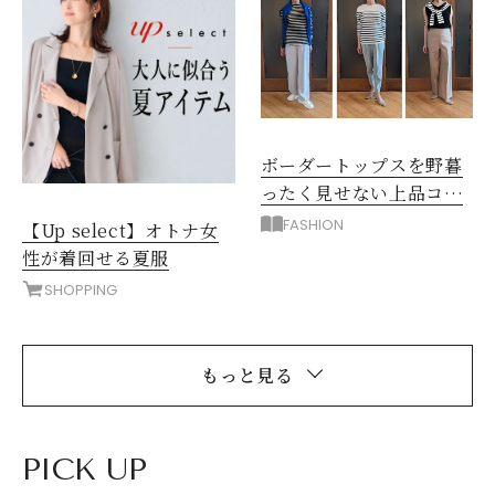
ボーダートップスを野暮
ったく見せない上品コー
デ
FASHION
【Up select】オトナ女
性が着回せる夏服
SHOPPING
もっと見る
PICK UP