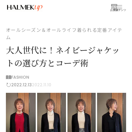
お買物
コンテンツ
オールシーズン＆オールライフ着られる定番アイテ
ム
大人世代に！ネイビージャケッ
トの選び方とコーデ術
FASHION
2022.12.13
2022.11.10