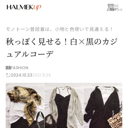
お買物
コンテンツ
モノトーン普段着は、小物と色使いで見違える！
秋っぽく見せる！白×黒のカジ
ュアルコーデ
FASHION
2024.10.23
2021.9.29