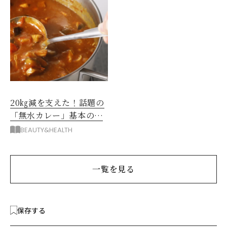
20㎏減を支えた！話題の
「無水カレー」基本の作
り方とおすすめルウ6選
BEAUTY&HEALTH
一覧を見る
保存する