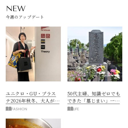
NEW
今週のアップデート
ユニクロ・GU・プラス
50代主婦、知識ゼロでも
テ2026年秋冬、大人が着
できた「墓じまい」一つ
たい新作服は？
後悔したのは、ある順
FASHION
LIFE
番!?