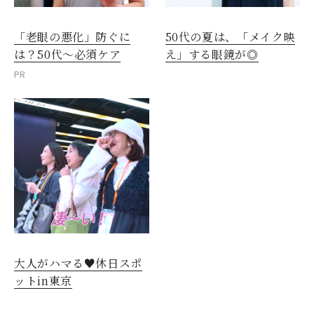
「老眼の悪化」防ぐに
50代の夏は、「メイク映
は？50代～必須ケア
え」する眼鏡が◎
PR
大人がハマる♥休日スポ
ットin東京