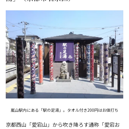
嵐山駅内にある「駅の足湯」。タオル付き200円はお値打ち
京都西山「愛宕山」から吹き降ろす通称「愛宕お