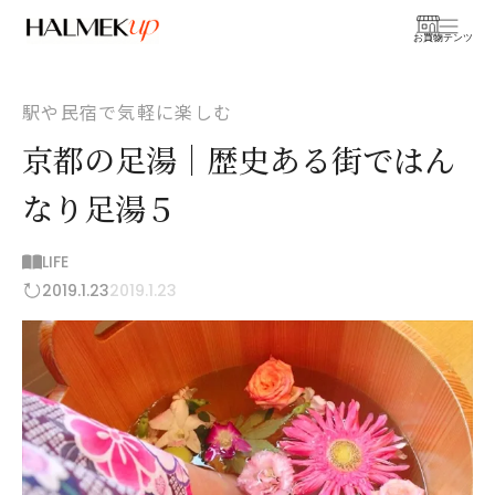
お買物
コンテンツ
駅や民宿で気軽に楽しむ
京都の足湯｜歴史ある街ではん
なり足湯５
LIFE
2019.1.23
2019.1.23