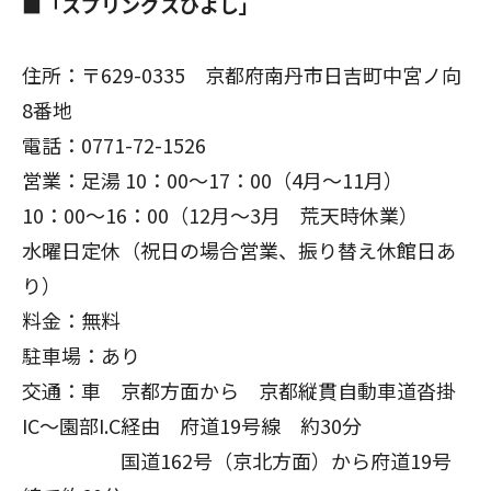
■
「スプリングスひよし」
住所：〒629-0335 京都府南丹市日吉町中宮ノ向
8番地
電話：0771-72-1526
営業：足湯 10：00～17：00（4月～11月）
10：00～16：00（12月～3月 荒天時休業）
水曜日定休（祝日の場合営業、振り替え休館日あ
り）
料金：無料
駐車場：あり
交通：車 京都方面から 京都縦貫自動車道沓掛
IC～園部I.C経由 府道19号線 約30分
国道162号（京北方面）から府道19号