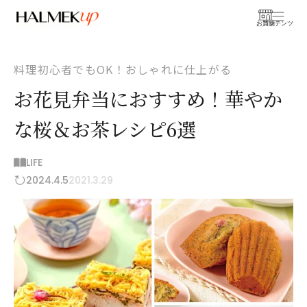
お買物
コンテンツ
料理初心者でもOK！おしゃれに仕上がる
お花見弁当におすすめ！華やか
な桜＆お茶レシピ6選
LIFE
2024.4.5
2021.3.29