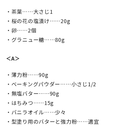
茶葉……大さじ1
桜の花の塩漬け……20g
卵……2個
グラニュー糖……80g
＜A＞
薄力粉……90g
ベーキングパウダー……小さじ1/2
無塩バター……90g
はちみつ……15g
バニラオイル……少々
型塗り用のバターと強力粉……適宜