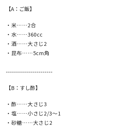
【A：ご飯】
米……2合
水……360cc
酒……大さじ2
昆布……5cm角
-----------------------
【B：すし酢】
酢……大さじ3
塩……小さじ2/3～1
砂糖……大さじ2