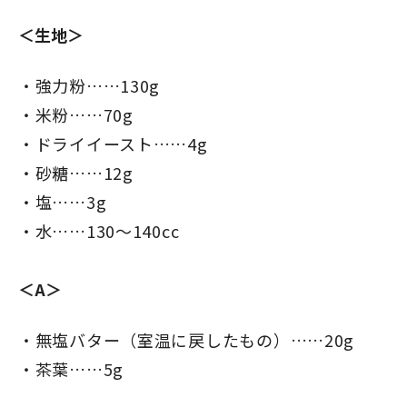
＜生地＞
強力粉……130g
米粉……70g
ドライイースト……4g
砂糖……12g
塩……3g
水……130～140cc
＜A＞
無塩バター（室温に戻したもの）……20g
茶葉……5g