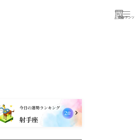
コンテンツ
お買物
今日の運勢ランキング
3
位
射手座
双子座