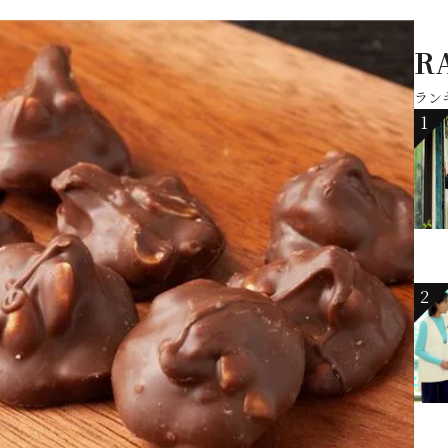
R
ラン
1
2