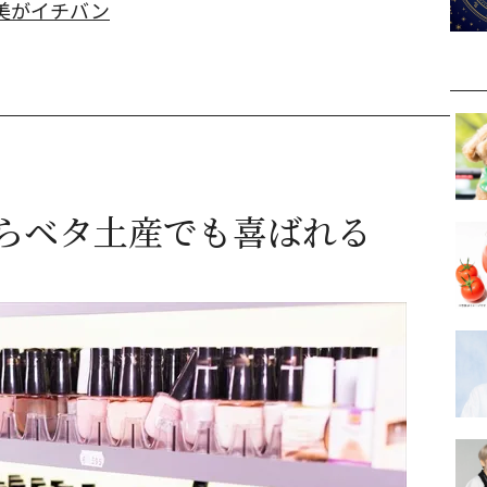
美がイチバン
らベタ土産でも喜ばれる