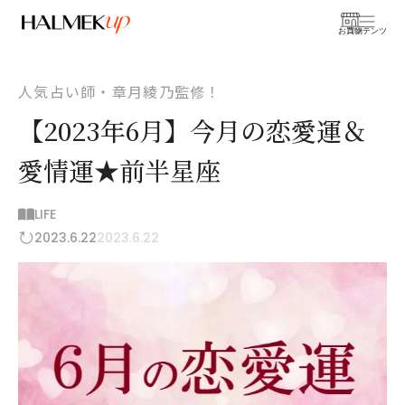
お買物
コンテンツ
人気占い師・章月綾乃監修！
【2023年6月】今月の恋愛運＆
愛情運★前半星座
LIFE
2023.6.22
2023.6.22