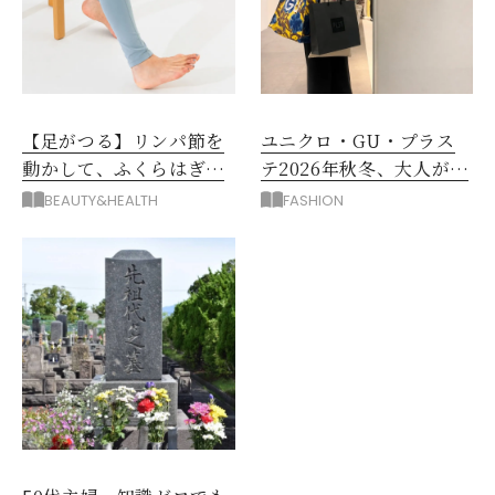
【足がつる】リンパ節を
ユニクロ・GU・プラス
動かして、ふくらはぎの
テ2026年秋冬、大人が着
むくみ、こむら返りを解
たい新作服は？
BEAUTY&HEALTH
FASHION
消