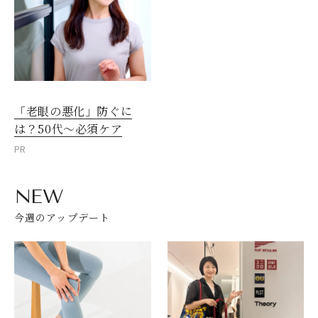
「老眼の悪化」防ぐに
は？50代～必須ケア
PR
NEW
今週のアップデート