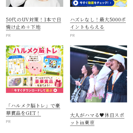
50代のUV対策！1本で日
ハズレなし！最大5000ポ
焼け止め＋下地
イントもらえる
PR
PR
「ハルメク脳トレ」で豪
華賞品をGET！
大人がハマる♥休日スポ
PR
ットin東京