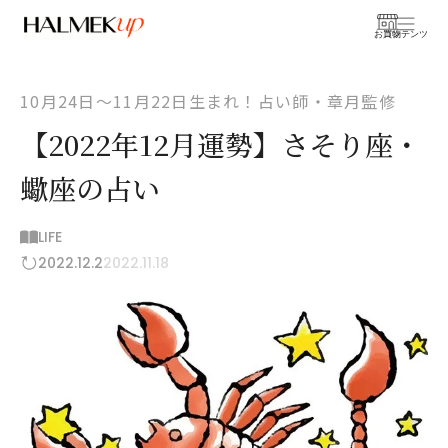
お買物
コンテンツ
10月24日〜11月22日生まれ！占い師・章月監修
【2022年12月運勢】さそり座・
蠍座の占い
LIFE
2022.12.2
2022.11.18