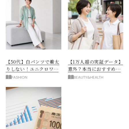
【50代】白パンツで着太
【1万人超の実証データ】
りしない！ユニクロワイ
意外？本当におすすめな
ドパンツ夏の着回しテク
運動とストレス解消法と
FASHION
BEAUTY&HEALTH
は？