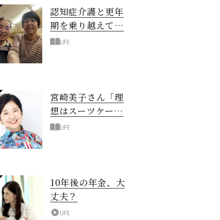
認知症介護と更年
期を乗り越えて！
6年の「通い介
LIFE
護」で見つけた答
え
宮崎美子さん「理
想はスーツケース
一つでどこへでも
LIFE
行ける暮らし」
10年後の年金、大
丈夫？
LIFE