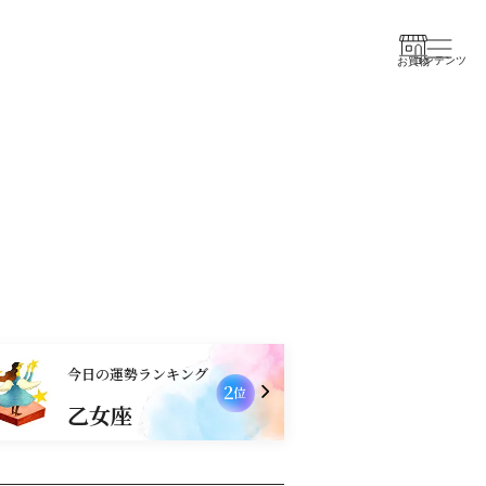
コンテンツ
お買物
今日の運勢ランキング
2
位
乙女座