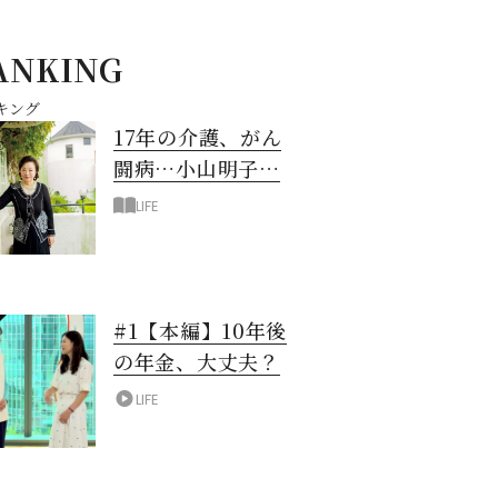
ANKING
キング
17年の介護、がん
闘病…小山明子さ
ん「今満たされて
LIFE
いる」と言える理
由
#1【本編】10年後
の年金、大丈夫？
LIFE