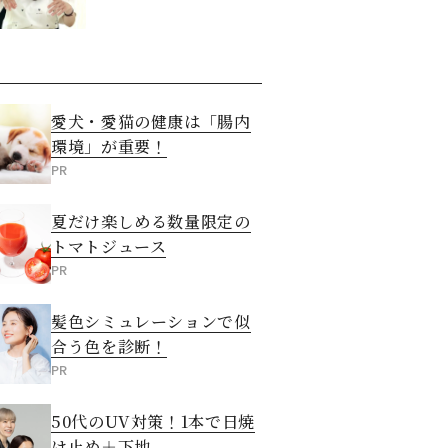
愛犬・愛猫の健康は「腸内
環境」が重要！
PR
夏だけ楽しめる数量限定の
トマトジュース
PR
髪色シミュレーションで似
合う色を診断！
PR
50代のUV対策！1本で日焼
け止め＋下地