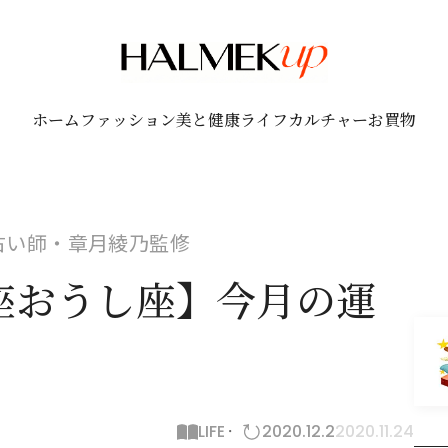
ホーム
ファッション
美と健康
ライフ
カルチャー
お買物
！占い師・章月綾乃監修
座おうし座】今月の運
LIFE
2020.12.2
2020.11.24