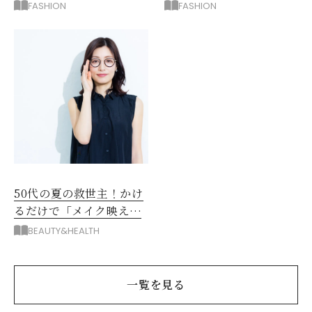
ではける涼しげボトムス3
阪神梅田のサービスが神
FASHION
FASHION
選
だった
50代の夏の救世主！かけ
るだけで「メイク映え」
する眼鏡
BEAUTY&HEALTH
一覧を見る