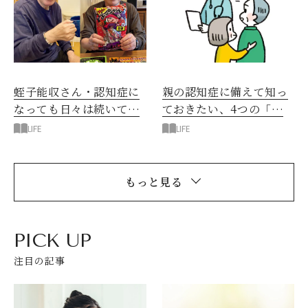
蛭子能収さん・認知症に
親の認知症に備えて知っ
なっても日々は続いてい
ておきたい、4つの「も
く
しも」
LIFE
LIFE
もっと見る
PICK UP
注目の記事