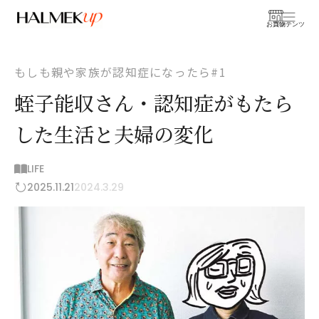
お買物
コンテンツ
もしも親や家族が認知症になったら#1
蛭子能収さん・認知症がもたら
した生活と夫婦の変化
LIFE
2025.11.21
2024.3.29