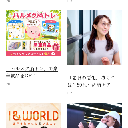
PR
PR
「ハルメク脳トレ」で豪
華賞品をGET！
「老眼の悪化」防ぐに
PR
は？50代～必須ケア
PR