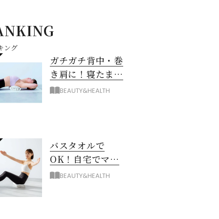
ANKING
キング
ガチガチ背中・巻
き肩に！寝たまま
バスタオル「おう
BEAUTY&HEALTH
ちピラティス」の
やり方
バスタオルで
OK！自宅でマシ
ン級に骨から整え
BEAUTY&HEALTH
る「おうちピラテ
ィス」のコツ