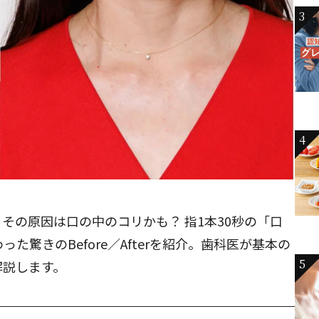
3
4
その原因は口の中のコリかも？ 指1本30秒の「口
た驚きのBefore／Afterを紹介。歯科医が基本の
5
解説します。