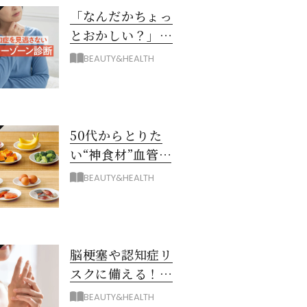
「なんだかちょっ
とおかしい？」を
見逃さない！ 認知
BEAUTY&HEALTH
症グレーゾーン診
断
50代からとりた
い“神食材”血管と
脳を若々しく保つ
BEAUTY&HEALTH
8つとは？
脳梗塞や認知症リ
スクに備える！ゴ
ースト血管を復活
BEAUTY&HEALTH