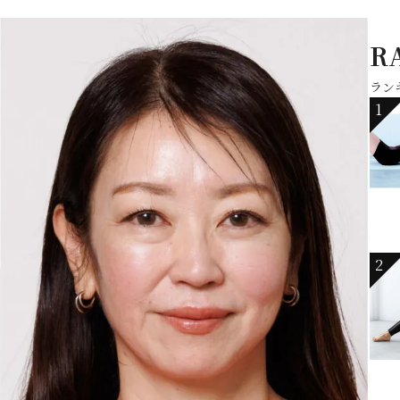
R
ラン
1
2