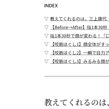
INDEX
教えてくれるのは、三上康代
【Before→After】指1本
指1本30秒で顔が変わる！「
【咬筋ほぐし1】顔全体がす
【咬筋ほぐし2】一瞬で目力
【咬筋ほぐし3】みるみる顔
教えてくれるのは