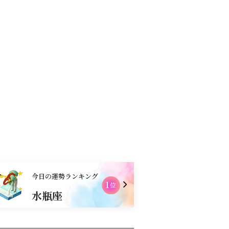
コンテンツ
お買物
今日の運勢ランキング
2
位
水瓶座
乙女座