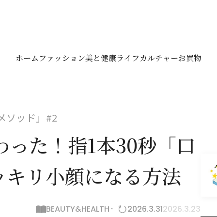
ホーム
ファッション
美と健康
ライフ
カルチャー
お買物
メソッド」#2
わった！指1本30秒「口
ッキリ小顔になる方法
BEAUTY&HEALTH
2026.3.31
2026.3.23