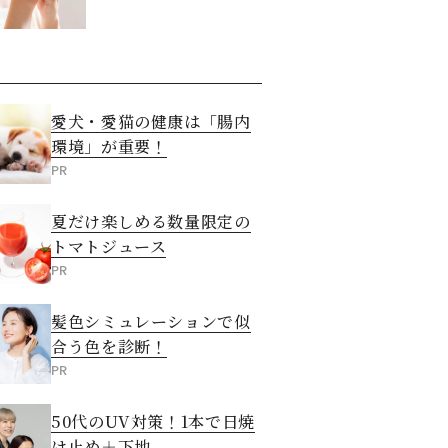
させる5つの方法
愛犬・愛猫の健康は「腸内
環境」が重要！
PR
夏だけ楽しめる数量限定の
トマトジュース
PR
髪色シミュレーションで似
合う色を診断！
PR
50代のUV対策！1本で日焼
け止め＋下地