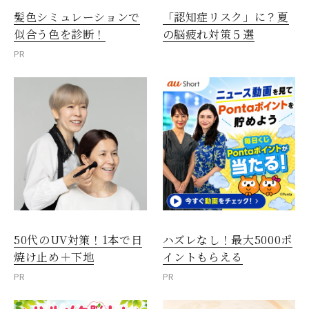
髪色シミュレーションで
「認知症リスク」に？夏
似合う色を診断！
の脳疲れ対策５選
PR
50代のUV対策！1本で日
ハズレなし！最大5000ポ
焼け止め＋下地
イントもらえる
PR
PR