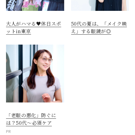
大人がハマる♥休日スポ
50代の夏は、「メイク映
ットin東京
え」する眼鏡が◎
「老眼の悪化」防ぐに
は？50代～必須ケア
PR