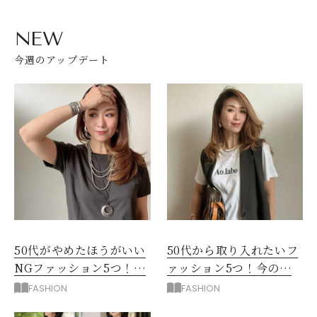
NEW
今週のアップデート
50代がやめたほうがいい
50代から取り入れたいフ
NGファッション5つ！手
ァッション5つ！今の自
持ち服を見直すコツ
分をきれいに見せる服選
FASHION
FASHION
び