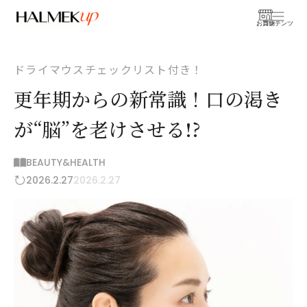
お買物
コンテンツ
ドライマウスチェックリスト付き！
更年期からの新常識！口の渇き
が“脳”を老けさせる!?
BEAUTY&HEALTH
2026.2.27
2026.2.27