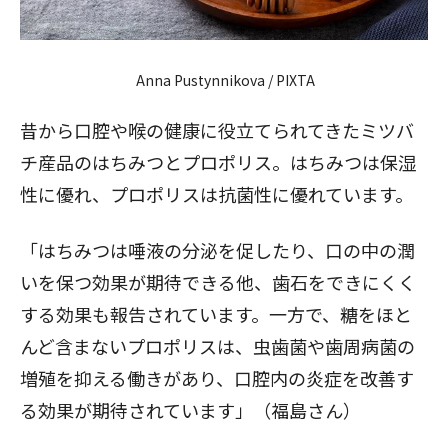
Anna Pustynnikova / PIXTA
昔から口腔や喉の健康に役立てられてきたミツバ
チ産品のはちみつとプロポリス。はちみつは保湿
性に優れ、プロポリスは抗菌性に優れています。
「はちみつは唾液の分泌を促したり、口の中の潤
いを保つ効果が期待できる他、
歯石をできにくく
する効果
も報告されています。一方で、糖をほと
んど含まないプロポリスは、虫歯菌や歯周病菌の
増殖を抑える働きがあり、
口腔内の炎症を改善す
る効果
が期待されています」（福島さん）