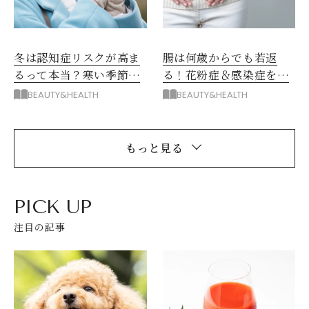
冬は認知症リスクが高ま
腸は何歳からでも若返
るって本当？寒い季節に
る！花粉症＆感染症を遠
意識したい脳のセルフケ
ざける快腸生活
BEAUTY&HEALTH
BEAUTY&HEALTH
ア
もっと見る
PICK UP
注目の記事