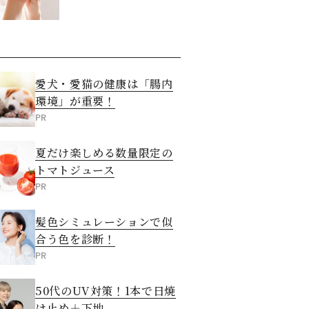
させる5つの方法
愛犬・愛猫の健康は「腸内
環境」が重要！
PR
夏だけ楽しめる数量限定の
トマトジュース
PR
髪色シミュレーションで似
合う色を診断！
PR
50代のUV対策！1本で日焼
け止め＋下地