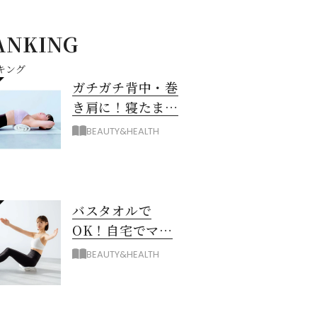
ANKING
キング
ガチガチ背中・巻
き肩に！寝たまま
バスタオル「おう
BEAUTY&HEALTH
ちピラティス」の
やり方
バスタオルで
OK！自宅でマシ
ン級に骨から整え
BEAUTY&HEALTH
る「おうちピラテ
ィス」のコツ