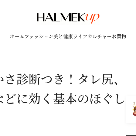
ホーム
ファッション
美と健康
ライフ
カルチャー
お買物
かさ診断つき！タレ尻、
などに効く基本のほぐし