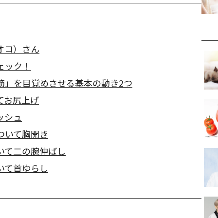
ナオコ）さん
ェック！
筋」を目覚めさせる基本の動き2つ
てお尻上げ
ッシュ
ついて胸開き
いて二の腕伸ばし
いて首ゆらし