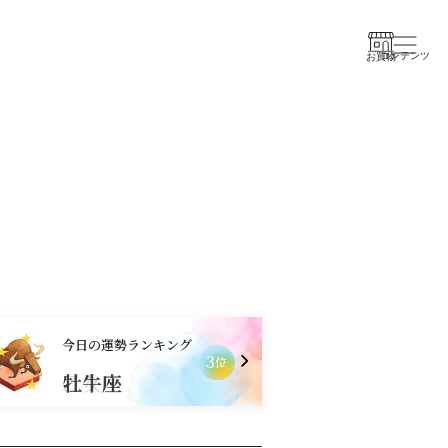
コンテンツ
お買物
今日の運勢ランキング
3
位
牡牛座