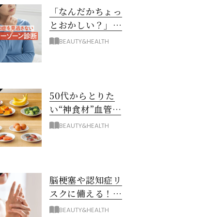
「なんだかちょっ
とおかしい？」を
見逃さない！ 認知
BEAUTY&HEALTH
症グレーゾーン診
断
50代からとりた
い“神食材”血管と
脳を若々しく保つ
BEAUTY&HEALTH
8つとは？
脳梗塞や認知症リ
スクに備える！ゴ
ースト血管を復活
BEAUTY&HEALTH