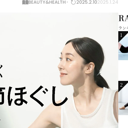
BEAUTY&HEALTH
2025.2.10
2025.1.24
R
ラン
1
2