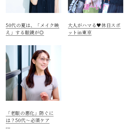
50代の夏は、「メイク映
大人がハマる♥休日スポ
え」する眼鏡が◎
ットin東京
「老眼の悪化」防ぐに
は？50代～必須ケア
PR