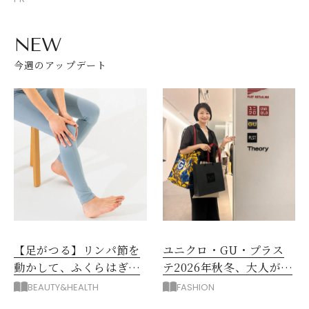
NEW
今週のアップデート
【足がつる】リンパ節を
ユニクロ・GU・プラス
動かして、ふくらはぎの
テ2026年秋冬、大人が着
むくみ、こむら返りを解
たい新作服は？
BEAUTY&HEALTH
FASHION
消