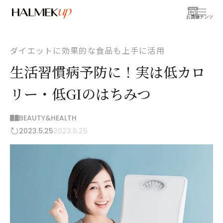
お買物
コンテンツ
ダイエットに効果的な食品も上手に活用
生活習慣病予防に！実は低カロ
リー・低GIのはちみつ
BEAUTY&HEALTH
2023.5.25
2023.5.25